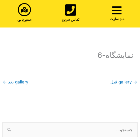
رش
ه
حتوا
منو سایت
تماس سریع
مسیریابی
نمایشگاه-6
→
gallery قبل
gallery بعد
←
ج
س