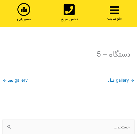
رش
ه
حتوا
منو سایت
تماس سریع
مسیریابی
دستگاه – 5
→
gallery قبل
gallery بعد
←
ج
س