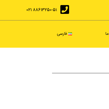
88613250-51 021
ما
فارسی