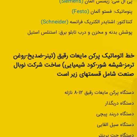
پی ال سی: زیمنس آلمان
(Siemens)
پنوماتیک: فستو آلمان
(Festo)
کنتاکتور: اشنایدر الکتریک فرانسه
(Schneider)
پوشش بدنه و مخزن و درب تابلو برق: استنلس استیل
خط اتوماتیک پرکن مایعات رقیق (تینر-ضدیخ-روغن
ترمز-شیشه شور-کود شیمیایی) ساخت شرکت نوبال
صنعت شامل قسمتهای زیر است
دستگاه پرکن مایعات رقیق 12-8 نازله
دستگاه دربگذار
دستگاه دربند پیچی
دستگاه سیل القایی
دستگاه جت پرینتر