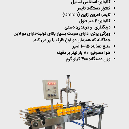
کانوایر: استنلس استیل
کنترلر دستگاه: تایمر
تایمر: امرون ژاپن (
Omron
)
کانوایر: 2 متر طول
دربگذاری و دربندی: دستی
ویژگی پرکن: دارای سرعت بسیار بالای تولید-دارای دو لاین
جداگانه که همزمان دو نوع ظرف را پر می کند.
منبع تغذیه: 15-10 آمپر
هوا مصرفی: 80 بار لیتر بر دقیقه
وزن دستگاه: 400 کیلو گرم