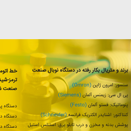
برند و متریال بکار رفته در دستگاه نوبال صنعت
خط اتوما
ترمز-شی
سنسور: امرون ژاپن
(Omron)
صنعت شا
پی ال سی: زیمنس آلمان
(Siemens)
پنوماتیک: فستو آلمان
(Festo)
دستگاه پرکن 
کنتاکتور: اشنایدر الکتریک فرانسه
(Schneider)
دستگاه در
پوشش بدنه و مخزن و درب تابلو برق: استنلس استیل
دستگاه در