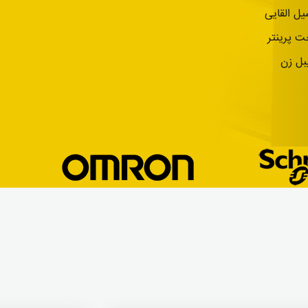
ل القایی
ت پرینتر
بل زن