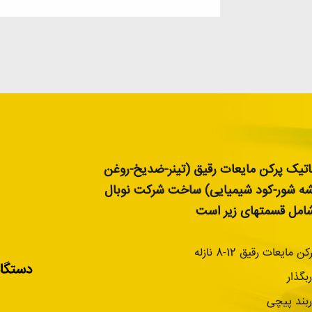
تیک پرکن مایعات رقیق (تینر-ضدیخ-روغن
شه شور-کود شیمیایی) ساخت شرکت نوبال
مل قسمتهای زیر است
مایعات رقیق 12-8 نازله
دستگاه
بگذار
بند پیچی