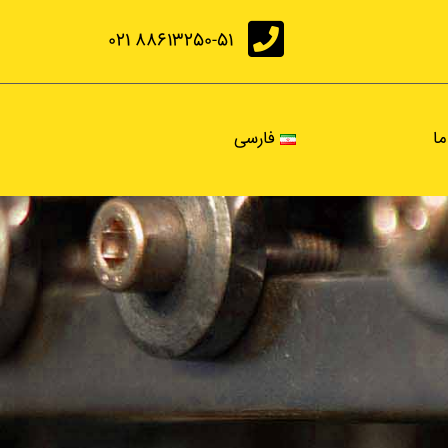
88613250-51 021
ما
فارسی