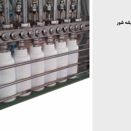
یشه شور