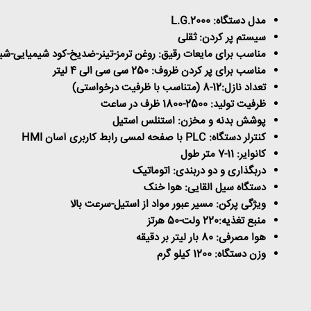
مدل دستگاه:
L.G.2000
سیستم پر کردن: ثقلی
مناسب برای مایعات رقیق: روغن ترمز-تینر-ضدیخ-کود شیمیایی-ش
مناسب برای پر کردن ظروف: 250 سی سی الی 4 لیتر
تعداد نازل:12-8 (متناسب با ظرفیت درخواستی)
ظرفیت تولید: 2500-1800 ظرف در ساعت
پوشش بدنه و مخزن: استنلس استیل
کنترلر دستگاه:
PLC
با صفحه لمسی رابط کاربری آسان
HMI
کانوایر: 11-7 متر طول
دربگذاری و دو دربندی: اتوماتیک
دستگاه سیل القایی: هوا خنک
ویژگی پرکن: مسیر عبور مواد از استیل-سرعت بالا
منبع تغذیه:220 ولت-50 هرتز
هوا مصرفی: 80 بار لیتر بر دقیقه
وزن دستگاه: 1200 کیلو گرم