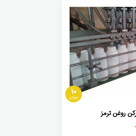
10
جولای
کن روغن ترمز